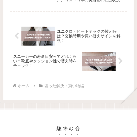
や、楽天市場などのお得な通販情報を
まとめました。ナパヴァレー産「689
ワイン」の赤・白の味わいや評価な
ど、購入前に知りたい情報を網羅して
います。
ユニクロ・ヒートテックの替え時
は？交換時期や買い替えサインを解
説！
スニーカーの寿命目安ってどれくら
い？靴底やクッション性で替え時を
チェック！
ホーム
困った解決：買い物編
趣味の音