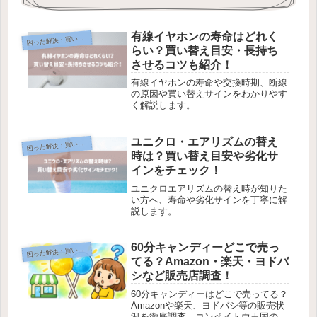
有線イヤホンの寿命はどれく
困
った解決：買い物編
らい？買い替え目安・長持ち
させるコツも紹介！
有線イヤホンの寿命や交換時期、断線
の原因や買い替えサインをわかりやす
く解説します。
ユニクロ・エアリズムの替え
困
った解決：買い物編
時は？買い替え目安や劣化サ
インをチェック！
ユニクロエアリズムの替え時が知りた
い方へ、寿命や劣化サインを丁寧に解
説します。
60分キャンディーどこで売っ
困
った解決：買い物編
てる？Amazon・楽天・ヨドバ
シなど販売店調査！
60分キャンディーはどこで売ってる？
Amazonや楽天、ヨドバシ等の販売状
況を徹底調査。コンペイトウ王国の公