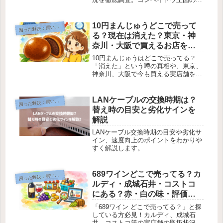
式通販や実店舗情報に加え、商品の概
要や「漁師さんの声」から生まれた意
外な由来も詳しく解説します。長持ち
10円まんじゅうどこで売って
困
った解決：買い物編
する不思議な飴を確実に手に入れる方
る？現在は消えた？東京・神
法はこちら！
奈川・大阪で買えるお店を調
査
10円まんじゅうはどこで売ってる？
「消えた」という噂の真相や、東京、
神奈川、大阪で今も買える実店舗を徹
底調査。シャトレーゼや和ふ庵の現在
の状況、通販での流通など、懐かしの
味を探している方へ最新情報をお届け
LANケーブルの交換時期は？
困
った解決：買い物編
します。
替え時の目安と劣化サインを
解説
LANケーブル交換時期の目安や劣化サ
イン、速度向上のポイントをわかりや
すく解説します。
689ワインどこで売ってる？カ
困
った解決：買い物編
ルディ・成城石井・コストコ
にある？赤・白の味・評価も
紹介
「689ワイン どこで売ってる？」と探
している方必見！カルディ、成城石
井、コストコ等の実店舗の取扱状況