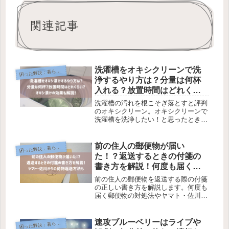
関連記事
洗濯槽をオキシクリーンで洗
困
った解決：暮らし編
浄するやり方は？分量は何杯
入れる？放置時間はどれくら
い？オキシ漬けの効果も解
洗濯槽の汚れを根こそぎ落とすと評判
説！
のオキシクリーン。オキシクリーンで
洗濯槽を洗浄したい！と思ったとき
に、「どんな手順でやればいいの？」
「オキシクリーンは何杯入れればい
い？」「放置時間は？」など、いろん
前の住人の郵便物が届い
困
った解決：暮らし編
な疑問があるでしょう。この記事で
た！？返送するときの付箋の
は、オキ...
書き方を解説！何度も届く郵
便物の対処法やヤマト・佐川
前の住人の郵便物を返送する際の付箋
からの荷物返送方法もチェッ
の正しい書き方を解説します。何度も
届く郵便物の対処法やヤマト・佐川の
ク
荷物返送方法もご紹介。
速攻ブルーベリーはライブや
困
った解決：暮らし編