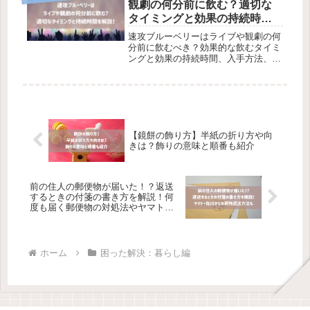
観劇の何分前に飲む？適切な
タイミングと効果の持続時間
を解説！コンビニなどでの入
速攻ブルーベリーはライブや観劇の何
手方法やV-MAXなど類似品も
分前に飲むべき？効果的な飲むタイミ
ングと効果の持続時間、入手方法、V-
紹介
MAXなどの類似品との違いを詳しく
解説します。
【鏡餅の飾り方】半紙の折り方や向
きは？飾りの意味と順番も紹介
前の住人の郵便物が届いた！？返送
するときの付箋の書き方を解説！何
度も届く郵便物の対処法やヤマト・
佐川からの荷物返送方法もチェック
ホーム
困った解決：暮らし編