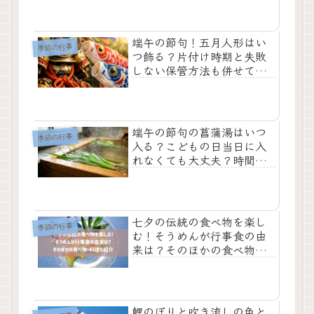
端午の節句！五月人形はい
季節の行事
つ飾る？片付け時期と失敗
しない保管方法も併せて解
説
端午の節句の菖蒲湯はいつ
季節の行事
入る？こどもの日当日に入
れなくても大丈夫？時間帯
や菖蒲の入手方法も解説
七夕の伝統の食べ物を楽し
季節の行事
む！そうめんが行事食の由
来は？そのほかの食べ物・
料理も紹介
鯉のぼりと吹き流しの色と