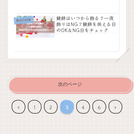
鏡餅はいつから飾る？一夜
季節の行事
飾りはNG？鏡餅を供える日
のOK＆NG日をチェック
次のページ
前
次
1
2
3
4
6
へ
へ