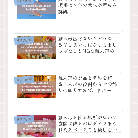
季節の行事
順番は？色の意味や歴史を
解説！
雛人形出さないとどうな
季節の行事
る？しまいっぱなしも出し
っぱなしもNGな雛人形の言
い伝えを調査！大人になっ
たときの処分方法もチェッ
ク
雛人形の部品と名称を解
季節の行事
説！人形の役割から七段飾
りの飾り方まで、各パーツ
の意味と配置を詳しく紹介
雛人形を飾る場所がない？
季節の行事
玄関に飾るのはダメ？限ら
れたスペースでも楽しむ方
法